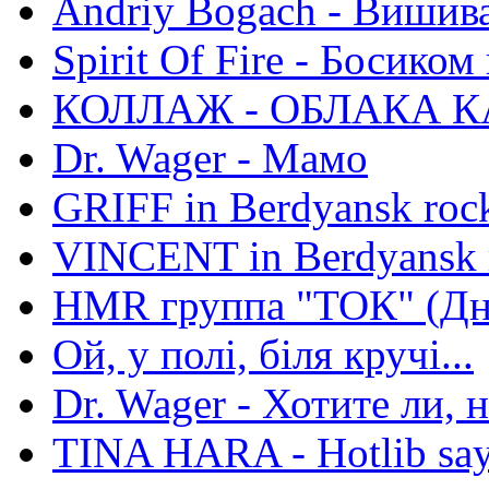
Andriy Bogach - Вишив
Spirit Of Fire - Босиком 
КОЛЛАЖ - ОБЛАКА К
Dr. Wager - Мамо
GRIFF in Berdyansk rock
VINCENT in Berdyansk r
HMR группа "ТОК" (Дн
Ой, у полі, біля кручі...
Dr. Wager - Хотите ли, 
TINA HARA - Hotlib say