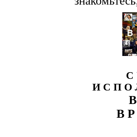
знакомьтесь,
С 
И С П О 
В
В Р