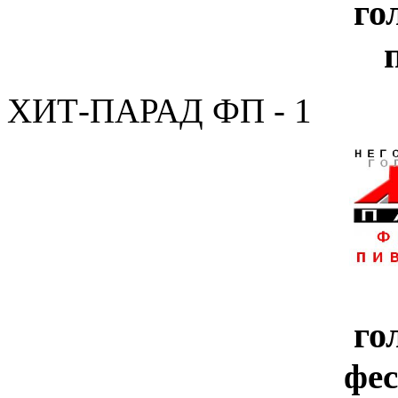
го
ХИТ-ПАРАД ФП - 1
го
фе