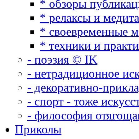
* обзоры публикац
* релаксы и медит
* своевременные 
* техники и практ
- поэзия © IK
- нетрадиционное ис
- декоративно-прикл
- спорт - тоже искусс
- философия отягощ
Приколы