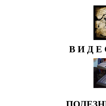
В И Д Е
ПОЛЕЗН