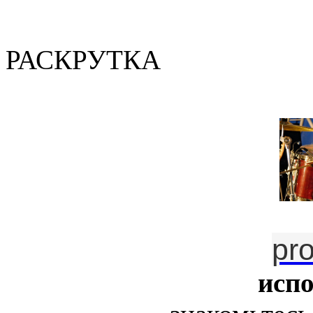
(Валер
РАСКРУТКА
pr
исп