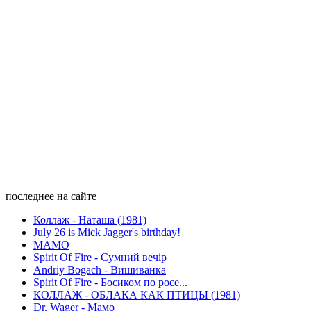
последнее на сайте
Коллаж - Наташа (1981)
July 26 is Mick Jagger's birthday!
МАМО
Spirit Of Fire - Сумний вечір
Andriy Bogach - Вишиванка
Spirit Of Fire - Босиком по росе...
КОЛЛАЖ - ОБЛАКА КАК ПТИЦЫ (1981)
Dr. Wager - Мамо