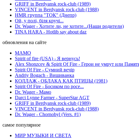
GRIFF in Berdyansk rock-club (1989)
VINCENT in Berdyansk rock-club (1988)
HMR группа "ТОК" (Днепр)
Ой, у полі, біля кручі...
Dr. Wager - Хотите ли, не хотите...(Наши родители)
TINA HARA - Hotlib say about daz
обновления на сайте
МАМО
Spirit of fire (USA) - Я вернусь!
Alex Shonzcev & Spirit Of Fire - Герои не умрут или Памят
Spirit Of Fire - Сумний вечір
Andriy Bogach - Вишиванка
КОЛЛАЖ - ОБЛАКА КАК ПТИЦЫ (1981)
Spirit Of Fire - Босиком по росе...
Dr. Wager - Мамо
Darci Lynne Farmer - SuperStar AGT
GRIFF in Berdyansk rock-club (1989)
VINCENT in Berdyansk rock-club (1988)
Dr. Wager - Chornobyl (Vers. #1)
самое популярное
МИР МУЗЫКИ И СВЕТА