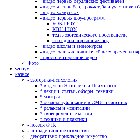
- видео первых бердянских фестивалей
- видео членов берд. рок-клуба и участников 
- видео конкурсов
- видео первых шоу-программ
БОБ-ШОУ
КВН-ШОУ
театр эзотерического пространства
эстрадно-спортивные шоу
- видео-школы и видеокурсы
- видео супер-исполнителей всех времен и на
- просто интересное видео
Фото
Форум
Разное
- эзотерика-психология
* видео по Эзотерике и Психологии
* лекции, статьи, обзоры, техники
* мантры
* обзоры публикаций в СМИ и соцсетях
* релаксы и медитации
* своевременные мысли
* техники и практики
- поэзия © IK
- нетрадиционное искусство
- декоративно-прикладное искусство