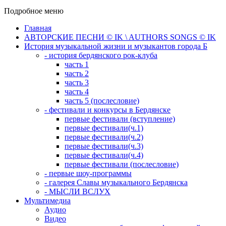
Подробное меню
Главная
АВТОРСКИЕ ПЕСНИ © IK \ AUTHORS SONGS © IK
История музыкальной жизни и музыкантов города Б
- история бердянского рок-клуба
часть 1
часть 2
часть 3
часть 4
часть 5 (послесловие)
- фестивали и конкурсы в Бердянске
первые фестивали (вступление)
первые фестивали(ч.1)
первые фестивали(ч.2)
первые фестивали(ч.3)
первые фестивали(ч.4)
первые фестивали (послесловие)
- первые шоу-программы
- галерея Славы музыкального Бердянска
- МЫСЛИ ВСЛУХ
Мультимедиа
Аудио
Видео