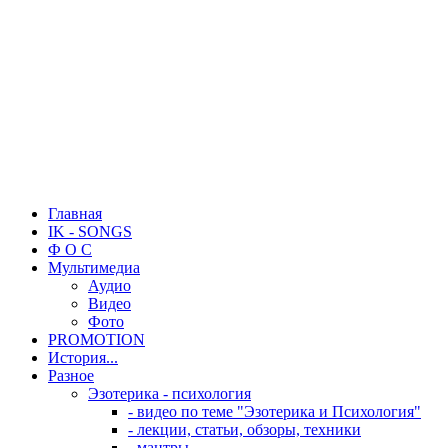
Главная
IK - SONGS
Ф О С
Мультимедиа
Аудио
Видео
Фото
PROMOTION
История...
Разное
Эзотерика - психология
- видео по теме "Эзотерика и Психология"
- лекции, статьи, обзоры, техники
- мантры