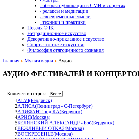
- обзоры публикаций в СМИ и соцсетях
- релаксы и медитации
- своевременные мысли
- техники и практики
Поэзия © IK
Нетрадиционное искусство
Декоративно-прикладное искусство
Спорт- это тоже искусство
Философия отягощенного сознания
Главная
Мультимедиа
Аудио
АУДИО ФЕСТИВАЛЕЙ И КОНЦЕРТО
Количество строк:
1
ALVI(Бердянск)
2
АЛИСА(Ленинград - С-Петербург)
3
АЛИФАНТ энд КА(Бердянск)
4
АРИЯ(Москва)
5
БЕЛЯНСКИЙ АЛЕКСАНДР - Боб(Бердянск)
6
ВЕЖЛИВЫЙ ОТКАЗ(Москва)
7
ВОСКРЕСЕНЬЕ(Москва)