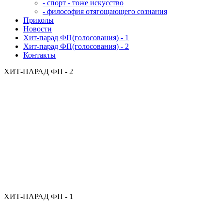
- спорт - тоже искусство
- философия отягощающего сознания
Приколы
Новости
Хит-парад ФП(голосования) - 1
Хит-парад ФП(голосования) - 2
Контакты
ХИТ-ПАРАД ФП - 2
ХИТ-ПАРАД ФП - 1