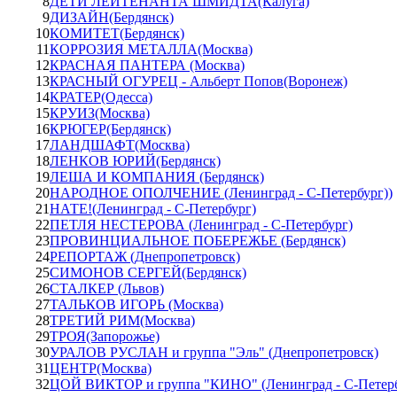
8
ДЕТИ ЛЕЙТЕНАНТА ШМИДТА(Калуга)
9
ДИЗАЙН(Бердянск)
10
КОМИТЕТ(Бердянск)
11
КОРРОЗИЯ МЕТАЛЛА(Москва)
12
КРАСНАЯ ПАНТЕРА (Москва)
13
КРАСНЫЙ ОГУРЕЦ - Альберт Попов(Воронеж)
14
КРАТЕР(Одесса)
15
КРУИЗ(Москва)
16
КРЮГЕР(Бердянск)
17
ЛАНДШАФТ(Москва)
18
ЛЕНКОВ ЮРИЙ(Бердянск)
19
ЛЕША И КОМПАНИЯ (Бердянск)
20
НАРОДНОЕ ОПОЛЧЕНИЕ (Ленинград - С-Петербург))
21
НАТЕ!(Ленинград - С-Петербург)
22
ПЕТЛЯ НЕСТЕРОВА (Ленинград - С-Петербург)
23
ПРОВИНЦИАЛЬНОЕ ПОБЕРЕЖЬЕ (Бердянск)
24
РЕПОРТАЖ (Днепропетровск)
25
СИМОНОВ СЕРГЕЙ(Бердянск)
26
СТАЛКЕР (Львов)
27
ТАЛЬКОВ ИГОРЬ (Москва)
28
ТРЕТИЙ РИМ(Москва)
29
ТРОЯ(Запорожье)
30
УРАЛОВ РУСЛАН и группа "Эль" (Днепропетровск)
31
ЦЕНТР(Москва)
32
ЦОЙ ВИКТОР и группа "КИНО" (Ленинград - С-Петерб