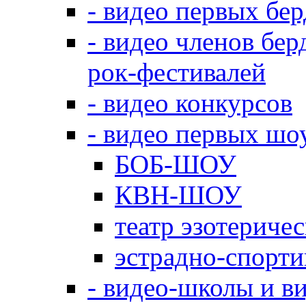
- видео первых бе
- видео членов бер
рок-фестивалей
- видео конкурсов
- видео первых шо
БОБ-ШОУ
КВН-ШОУ
театр эзотериче
эстрадно-спорт
- видео-школы и в