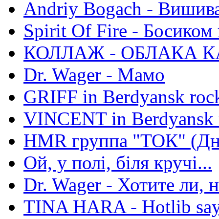
Andriy Bogach - Вишив
Spirit Of Fire - Босиком 
КОЛЛАЖ - ОБЛАКА К
Dr. Wager - Мамо
GRIFF in Berdyansk rock
VINCENT in Berdyansk r
HMR группа "ТОК" (Дн
Ой, у полі, біля кручі...
Dr. Wager - Хотите ли, 
TINA HARA - Hotlib say