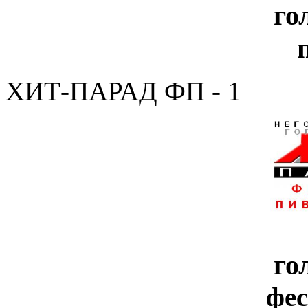
го
ХИТ-ПАРАД ФП - 1
го
фе