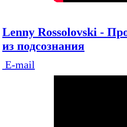
Lenny Rossolovski - П
из подсознания
E-mail