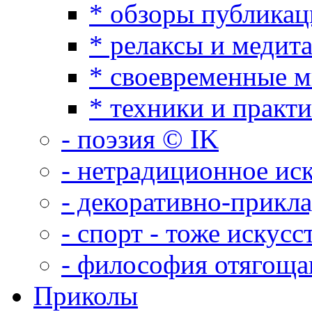
* обзоры публикац
* релаксы и медит
* своевременные 
* техники и практ
- поэзия © IK
- нетрадиционное ис
- декоративно-прикл
- спорт - тоже искусс
- философия отягощ
Приколы