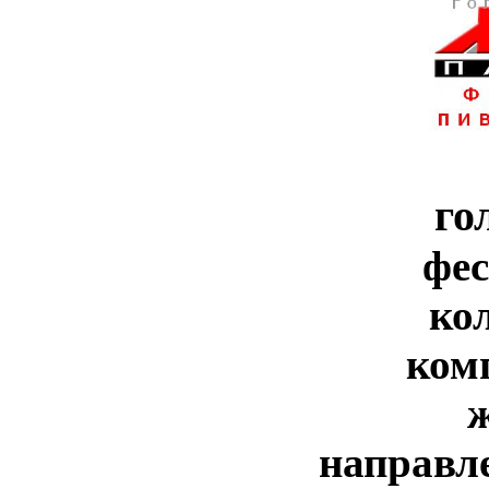
го
фе
ко
ком
направл