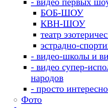
- видео первых шо
БОБ-ШОУ
КВН-ШОУ
театр эзотериче
эстрадно-спорт
- видео-школы и в
- видео супер-испо
народов
- просто интересно
Фото