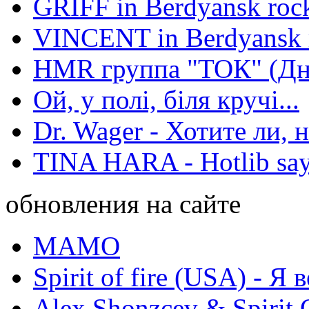
GRIFF in Berdyansk rock
VINCENT in Berdyansk r
HMR группа "ТОК" (Дн
Ой, у полі, біля кручі...
Dr. Wager - Хотите ли, 
TINA HARA - Hotlib say
обновления на сайте
МАМО
Spirit of fire (USA) - Я 
Alex Shonzcev & Spirit 