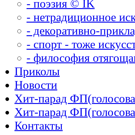
- поэзия © IK
- нетрадиционное ис
- декоративно-прикл
- спорт - тоже искусс
- философия отягощ
Приколы
Новости
Хит-парад ФП(голосован
Хит-парад ФП(голосован
Контакты