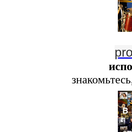
pr
исп
знакомьтесь,