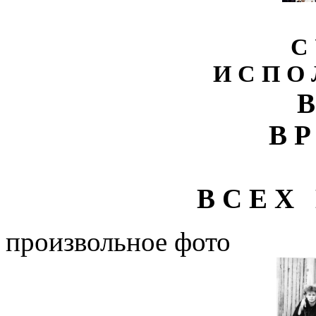
С 
И С П О 
В
В Р
В С Е Х 
произвольное фото