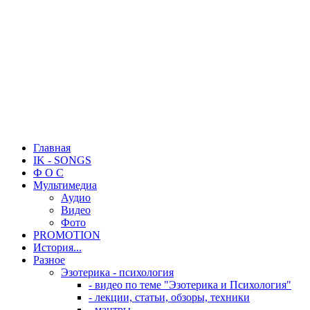
Главная
IK - SONGS
Ф О С
Мультимедиа
Аудио
Видео
Фото
PROMOTION
История...
Разное
Эзотерика - психология
- видео по теме "Эзотерика и Психология"
- лекции, статьи, обзоры, техники
- мантры