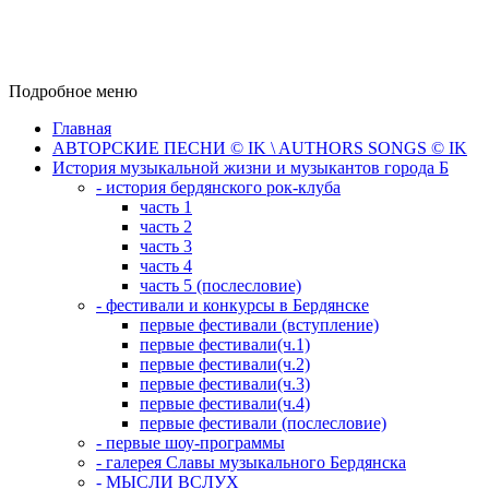
Подробное меню
Главная
АВТОРСКИЕ ПЕСНИ © IK \ AUTHORS SONGS © IK
История музыкальной жизни и музыкантов города Б
- история бердянского рок-клуба
часть 1
часть 2
часть 3
часть 4
часть 5 (послесловие)
- фестивали и конкурсы в Бердянске
первые фестивали (вступление)
первые фестивали(ч.1)
первые фестивали(ч.2)
первые фестивали(ч.3)
первые фестивали(ч.4)
первые фестивали (послесловие)
- первые шоу-программы
- галерея Славы музыкального Бердянска
- МЫСЛИ ВСЛУХ