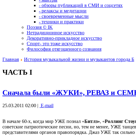
- обзоры публикаций в СМИ и соцсетях
- релаксы и медитации
- своевременные мысли
- техники и практики
Поэзия © IK
Нетрадиционное искусство
Декоративно-прикладное искусство
Спорт- это тоже искусство
Философия отягощенного сознания
Главная
История музыкальной жизни и музыкантов города Б
ЧАСТЬ I
Сначала были «ЖУКИ», РЕВАЗ и С
25.03.2011 02:00 |
E-mail
В начале 60-х, когда мир УЖЕ познал «
Битлз»
, «
Роллинг Стоу
советские патриотические песни, но, тем не менее, УЖЕ танце
представителями органов правопорядка. Джаз УЖЕ так сильно не