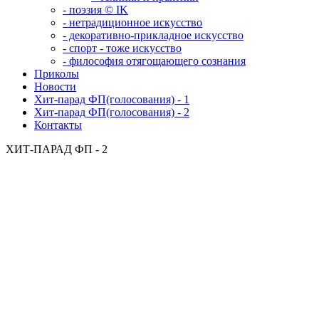
- поэзия © IK
- нетрадиционное искусство
- декоративно-прикладное искусство
- спорт - тоже искусство
- философия отягощающего сознания
Приколы
Новости
Хит-парад ФП(голосования) - 1
Хит-парад ФП(голосования) - 2
Контакты
ХИТ-ПАРАД ФП - 2