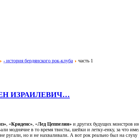
- история бердянского рок-клуба
часть 1
ЕМЕН ИЗРАИЛЕВИЧ…
нз»
, «
Криденс»
, «
Лед Цеппелин»
и других будущих монстров ин
вали моднячие в то время твисты, шейки и летку-енку, за что им
 ругали, но и не нахваливали. А вот рок реально был на слуху р