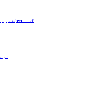
берд. рок-фестивалей
родов