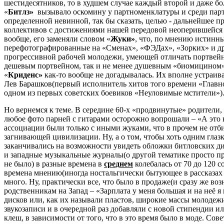
шестидесятников, то в худшем случае каждый второй и даже бо
«
Битлз»
вызывало оскомину у партноменклатуры и среди парти
определенной невинной, так бы сказать, целью - дальнейшее 
коллективов с достижениями нашей передовой неоперившейся ю
вообще, его заменяли словом «
Жуки»
, что, по мнению истинн
перефотографированные на «Сменах», «ФЭДах», «Зорких» и др
прогрессивной рабочей молодежи, умеющей отличать портвейн о
дешевым портвейном, так и не менее душевным «биомицином», 
«
Криденс»
как-то вообще не догадывалась. Их вполне устраив
Лев Барашков(первый исполнитель хитов того времени «Главное 
одном из первых советских боевиков «Неуловимые мстители»)
Но вернемся к теме. В середине 60-х «продвинутые» родители
любое фото парней с гитарами осторожно вопрошали – «А это н
ассоциации были только с иными жуками, что в прочем не отби
загнивающей цивилизации. Ну, а о том, чтобы хоть одним глазк
заканчивались на возможности увидеть обложки битловских дис
и западные музыкальные журналы(о другой тематике просто пром
не было) в разные времена в
среднем
колебалась от 70 до 120 с
времена мнению(иногда ностальгически бытующее в рассказах 
много. Ну, практически все, что было в продаже(и сразу же во
родственникам на Запад – «Зарплата у меня большая и на неё 
дисков или, как их называли пластов, широкие массы молоде
звукозаписи и в очередной раз добавляли с новой стипендии и
клеш, в зависимости от того, что в это время было в моде. С