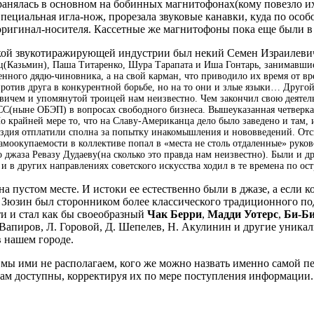
транялась в основном на бобинных магнитофонах(кому повезло и
Специальная игла-нож, прорезала звуковые канавки, куда по ос
 оригинал-носителя. Кассетные же магнитофоны пока еще были в
нской звукотиражирующей индустрии был некий Семен Израилев
ц(Казьмин), Паша Титаренко, Шура Тарапата и Иша Гонтарь, занимавшие
ственного дядю-чиновника, а на свой карман, что приводило их время от 
против друга в конкурентной борьбе, но на то они и злые языки… Другой
чем и упомянутой троицей нам неизвестно. Чем закончил свою деятельно
ХСС(ныне ОБЭП) в вопросах свободного бизнеса. Вышеуказанная четверка
о крайней мере то, что на Славу-Американца дело было заведено и там,
ездия отплатили сполна за попытку инакомышления и нововведений. Отс
амоокупаемости в коллективе попал в «места не столь отдаленные» руково
 джаза Ревазу Дудаеву(на сколько это правда нам неизвестно). Были и д
и в других направлениях советского искусства ходил в те времена по ос
на пустом месте. И истоки ее естественно были в джазе, а если к
 Зюзин был сторонником более классического традиционного под
ти и стал как бы своеобразный
Чак Берри
,
Мадди Уотерс
,
Би-Би
 Вапиров, Л. Горовой, Д. Шепелев, Н. Акулинин и другие уника
в нашем городе.
 мы ими не располагаем, кого же можно назвать именно самой п
 нам доступны, корректируя их по мере поступления информации