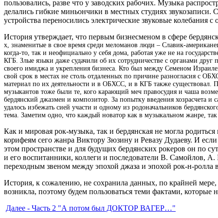
пользовались, разве что у заводских рабочих. Музыка распрос
делались гибкие миньончики в местных студиях звукозаписи. 
устройства переносились электрические звуковые колебания с
История утверждает, что первым бизнесменом в сфере бердя
х, знаменитые в свое время среди меломанов люди – Славик-американе
когда-то, так и неофициально у себя дома, работая уже не на государ
КГБ. Злые языки даже судачили об их сотрудничестве с органами друг 
своего имиджа и укрепления бизнеса. Кто был между Семеном Израилеви
свой срок в местах не столь отдаленных по причине разногласия с ОБ
материал по их деятельности и в ОБХСС, и в КГБ также существовал. П
музыкантов тоже были те, кого карающий меч правосудия и чаша возм
бердянский джазмен и композитор. За попытку введения хозрасчета и с
удалось избежать сией участи и одному из родоначальников бердянского
тема. Заметим одно, что каждый новатор как в музыкальном жанре, так 
Как и мировая рок-музыка, так и бердянская не могла родиться 
корифеям сего жанра Виктору Зюзину и Ревазу Дудаеву. И если
этом пространстве и для будущих бердянских рокеров он по су
и его воспитанники, коллеги и последователи В. Самойлов, А.
переходным звеном между эпохой джаза и эпохой рок-н-ролла 
История, к сожалению, не сохранила данных, по крайней мере,
возникла, поэтому будем пользоваться теми фактами, которые
Далее - Часть 2 "
А потом был ДОКТОР ВАГЕР…"