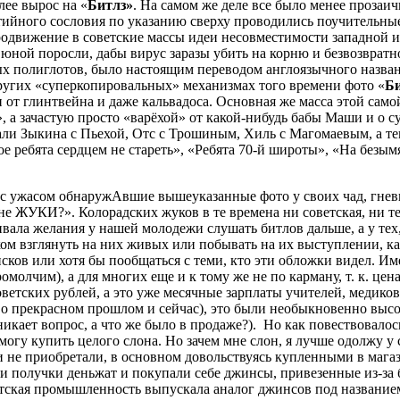
лее вырос на «
Битлз»
. На самом же деле все было менее прозаич
йного сословия по указанию сверху проводились поучительные 
продвижение в советские массы идеи несовместимости западной
ной поросли, дабы вирус заразы убить на корню и безвозвратно
ых полиглотов, было настоящим переводом англоязычного назван
угих «суперкопировальных» механизмах того времени фото «
Би
т глинтвейна и даже кальвадоса. Основная же масса этой самой
а зачастую просто «варёхой» от какой-нибудь бабы Маши и о с
али Зыкина с Пьехой,
Отс с Трошиным, Хиль с Магомаевым, а те
ребята сердцем не стареть», «Ребята 70-й широты», «На безымян
.
, с ужасом обнаружАвшие вышеуказанные фото у своих чад, гне
е ЖУКИ?». Колорадских жуков в те времена ни советская, ни те
вала желания у нашей молодежи слушать битлов дальше, а у тех,
ом взглянуть на них живых или побывать на их выступлении, как
ков или хотя бы пообщаться с теми, кто эти обложки видел. Име
олчим), а для многих еще и к тому же не по карману, т. к. цен
оветских рублей, а это уже месячные зарплаты учителей, медико
о прекрасном прошлом и сейчас), это были необыкновенно высо
зникает вопрос, а что же было в продаже?). Но как повествовало
я могу купить целого слона. Но зачем мне слон, я лучше одолж
жи не приобретали, в основном довольствуясь купленными в м
ли получки деньжат и покупали себе джинсы, привезенные из-за
оветская промышленность выпускала аналог джинсов под названи