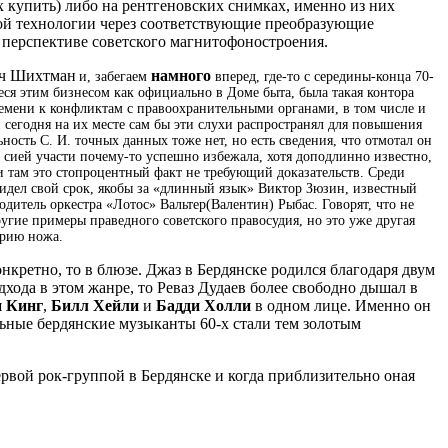
х купить) либо на рентгеновских снимках, именно из них
обой технологии через соответствующие преобразующие
 перспективе советского магнитофоностроения.
ич Шихтман
намного
и, забегаем
вперед, где-то с середины-конца 70-
ся этим бизнесом как официально в Доме быта, была такая контора
времени к конфликтам с правоохранительными органами, в том числе и
 сегодня на их месте сам бы эти слухи распространял для повышения
сть С. И. точных данных тоже нет, но есть сведения, что отмотал он
 сией участи почему-то успешно избежала, хотя доподлинно известно,
 и там это стопроцентный факт не требующий доказательств. Среди
идел свой срок, якобы за «длинный язык» Виктор Зюзин, известный
дитель оркестра «Лотос» Вальтер(Валентин) Рыбас. Говорят, что не
ругие примеры праведного советского правосудия, но это уже другая
трию ножа.
онкретно, то в блюзе. Джаз в Бердянске родился благодаря двум
хода в этом жанре, то Реваз Дудаев более свободно дышал в
 Кинг
,
Билл Хейли
и
Бадди Холли
в одном лице. Именно он
льные бердянские музыканты 60-х стали тем золотым
ервой рок-группой в Бердянске и когда приблизительно оная
.