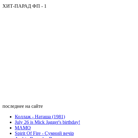
ХИТ-ПАРАД ФП - 1
последнее на сайте
Коллаж - Наташа (1981)
July 26 is Mick Jagger's birthday!
МАМО
Spirit Of Fire - Сумний вечір