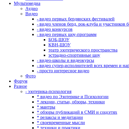
Мультимедиа
Аудио
Видео
- видео первых бердянских фестивалей
- видео членов берд. рок-клуба и участников 
- видео конкурсов
- видео первых шоу-программ
БОБ-ШОУ
КВН-ШОУ
театр эзотерического пространства
эстрадно-спортивные шоу
- видео-школы и видеокурсы
- видео супер-исполнителей всех времен и на
- просто интересное видео
Фото
Форум
Разное
- эзотерика-психология
* видео по Эзотерике и Психологии
* лекции, статьи, обзоры, техники
* мантры
* обзоры публикаций в СМИ и соцсетях
* релаксы и медитации
* своевременные мысли
* техники и практики