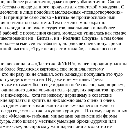
но, но более реалистично, даже скорее урбанистично. Слово
беседы о вреде данного продукта для советской молодежи. С
 идеологии в лице подобных молодежных «псевдотворческих»
. В принципе само слово «
Битлз»
не произносилось ими
ия знаменитого квартета. Тем не менее многократно
тлз»
ходили по рукам студентов, школьников и наиболее
 рабочей с позволения сказать молодежи упивалась как тем же
уществовании ни «
Битлз»
, ни «
Роллинг Стоунз»
, а тем более
м более всеми сейчас забытый, но раньше очень популярный
ной высоте», «Трус не играет в хоккей», а также песен в
вно восклицали – «Да это же ЖУКИ!», менее «продвинутые» на
м более бердянская картошка еще не знала, поэтому
 кто ни разу их не слышал, хоть однажды послушать это чудо
 и увидеть все это на ТВ даже и не мечтали. Грезы
ть же их самим было еще и далеко небезопасно, как, впрочем,
а одинарного диска «из-под полы»(а других вариантов просто
в и инженеров.., хотя по некоему царившему в советские
кие зарплаты и купить на них можно было очень и очень
сь в одном советском анекдоте о письме нашего инженера
у у соседа еще столько же и куплю курицу»… Поэтому фирменных
агазине «Мелодия» гибкими миньонами одноименной фирмы
 бугра, либо шили у местных умельцев брюки-дудочки или
ем «техасы», но спросом у «хиппарей» они абсолютно не