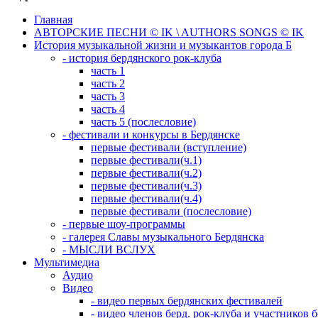
Главная
АВТОРСКИЕ ПЕСНИ © IK \ AUTHORS SONGS © IK
История музыкальной жизни и музыкантов города Б
- история бердянского рок-клуба
часть 1
часть 2
часть 3
часть 4
часть 5 (послесловие)
- фестивали и конкурсы в Бердянске
первые фестивали (вступление)
первые фестивали(ч.1)
первые фестивали(ч.2)
первые фестивали(ч.3)
первые фестивали(ч.4)
первые фестивали (послесловие)
- первые шоу-программы
- галерея Славы музыкального Бердянска
- МЫСЛИ ВСЛУХ
Мультимедиа
Аудио
Видео
- видео первых бердянских фестивалей
- видео членов берд. рок-клуба и участников 