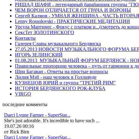
РИШАД ШАФИ - легендарный барабанщик группы "Г
ЧЕМ ВОРОН ОТЛИЧАЕТСЯ ОТ ГРАЧА И ВОРОНЫ
Сергей Калмов - УМНАЯ ЖЕНЩИНА - ЧАСТЬ ВТОРАЯ - 
Lenny Rossolovski - ПРАКТИЧЕСКИЕ МЕДИТАЦИИ
Урсула Мартинес - Фокус с платком и...(смотреть до конца
СексТет ЗОЛОТИНСКОГО
Контакты
Галерея Славы музыкального Бердянска
27.05.2013 НОВОСТИ МУЗЫКАЛЬНОГО ФОРУМА Б
ИГОРЬ ЗЕЛИНСКИЙ
01.08.2013_МУЗЫКАЛЬНЫЙ ФОРУМ БЕРДЯНСК - Н
Правильные пропорции человека – путь от гармонии к д
Шри Багаван - Ответы на простые вопросы
Лилия Мэй - наш человек в Голливуде
КУЗНЕЦОВ ЮРИЙ и группа "ТРЕТИЙ РИМ"
ИСТОРИЯ БЕРДЯНСКОГО РОК-КЛУБА
VIRGO
последние комменты
Darci Lynne Farmer - SuperStar...
She's just adorable. It's incredible to have such ...
19.07.26 00:16
от Rick Birn
Darci Lynne Farmer - SuperStar...