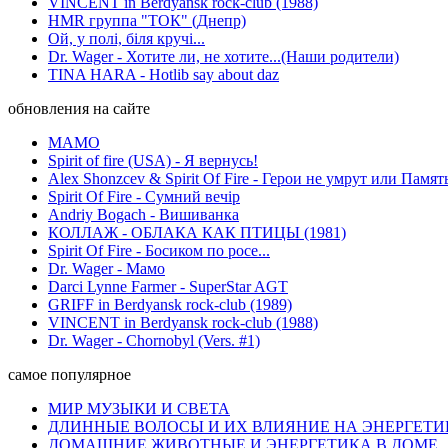
VINCENT in Berdyansk rock-club (1988)
HMR группа "ТОК" (Днепр)
Ой, у полі, біля кручі...
Dr. Wager - Хотите ли, не хотите...(Наши родители)
TINA HARA - Hotlib say about daz
обновления на сайте
МАМО
Spirit of fire (USA) - Я вернусь!
Alex Shonzcev & Spirit Of Fire - Герои не умрут или Памят
Spirit Of Fire - Сумний вечір
Andriy Bogach - Вишиванка
КОЛЛАЖ - ОБЛАКА КАК ПТИЦЫ (1981)
Spirit Of Fire - Босиком по росе...
Dr. Wager - Мамо
Darci Lynne Farmer - SuperStar AGT
GRIFF in Berdyansk rock-club (1989)
VINCENT in Berdyansk rock-club (1988)
Dr. Wager - Chornobyl (Vers. #1)
самое популярное
МИР МУЗЫКИ И СВЕТА
ДЛИННЫЕ ВОЛОСЫ И ИХ ВЛИЯНИЕ НА ЭНЕРГЕТИ
ДОМАШНИЕ ЖИВОТНЫЕ И ЭНЕРГЕТИКА В ДОМЕ