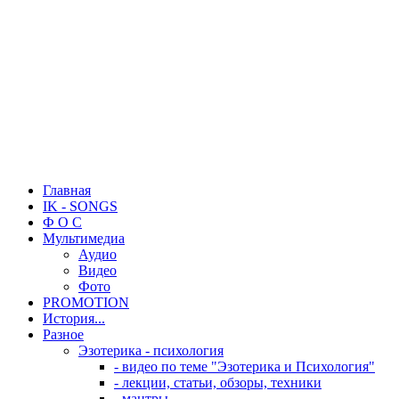
Главная
IK - SONGS
Ф О С
Мультимедиа
Аудио
Видео
Фото
PROMOTION
История...
Разное
Эзотерика - психология
- видео по теме "Эзотерика и Психология"
- лекции, статьи, обзоры, техники
- мантры