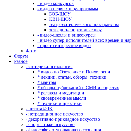
- видео конкурсов
- видео первых шоу-программ
БОБ-ШОУ
КВН-ШОУ
театр эзотерического пространства
эстрадно-спортивные шоу
- видео-школы и видеокурсы
- видео супер-исполнителей всех времен и на
- просто интересное видео
Фото
Форум
Разное
- эзотерика-психология
* видео по Эзотерике и Психологии
* лекции, статьи, обзоры, техники
* мантры
* обзоры публикаций в СМИ и соцсетях
* релаксы и медитации
* своевременные мысли
* техники и практики
- поэзия © IK
- нетрадиционное искусство
- декоративно-прикладное искусство
- спорт - тоже искусство
- философия отягощающего сознания