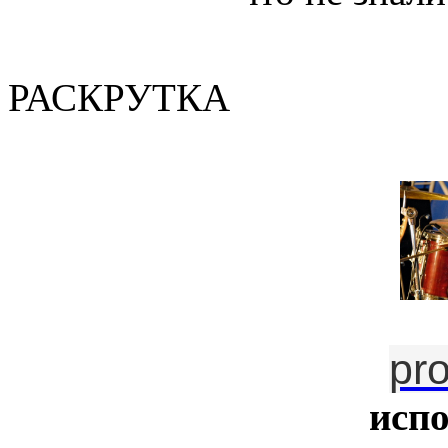
(Валер
РАСКРУТКА
pr
исп