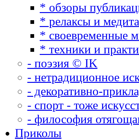
* обзоры публикац
* релаксы и медит
* своевременные 
* техники и практ
- поэзия © IK
- нетрадиционное ис
- декоративно-прикл
- спорт - тоже искусс
- философия отягощ
Приколы