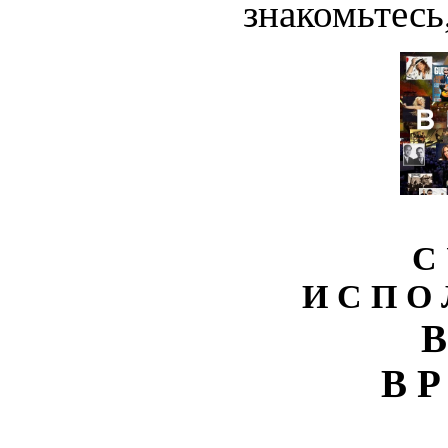
знакомьтесь,
С 
И С П О 
В
В Р