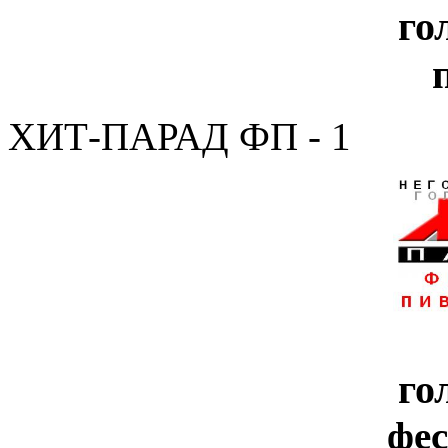
го
ХИТ-ПАРАД ФП - 1
го
фе