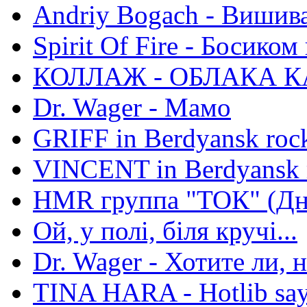
Andriy Bogach - Вишив
Spirit Of Fire - Босиком 
КОЛЛАЖ - ОБЛАКА К
Dr. Wager - Мамо
GRIFF in Berdyansk rock
VINCENT in Berdyansk r
HMR группа "ТОК" (Дн
Ой, у полі, біля кручі...
Dr. Wager - Хотите ли, 
TINA HARA - Hotlib say