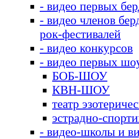
- видео первых бе
- видео членов бер
рок-фестивалей
- видео конкурсов
- видео первых шо
БОБ-ШОУ
КВН-ШОУ
театр эзотериче
эстрадно-спорт
- видео-школы и в