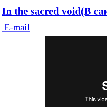
In the sacred void(В с
E-mail