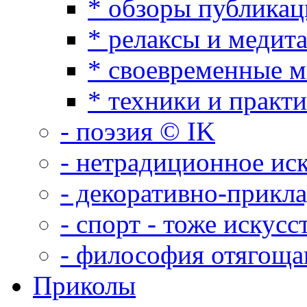
* обзоры публикац
* релаксы и медит
* своевременные 
* техники и практ
- поэзия © IK
- нетрадиционное ис
- декоративно-прикл
- спорт - тоже искусс
- философия отягощ
Приколы