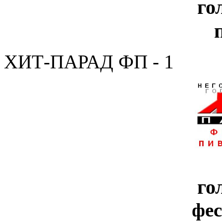
го
ХИТ-ПАРАД ФП - 1
го
фе