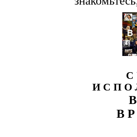
знакомьтесь,
С 
И С П О 
В
В Р