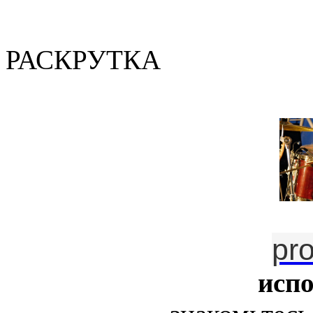
(Валер
РАСКРУТКА
pr
исп