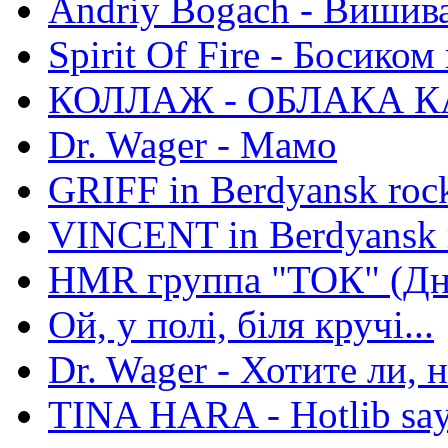
Andriy Bogach - Вишив
Spirit Of Fire - Босиком 
КОЛЛАЖ - ОБЛАКА К
Dr. Wager - Мамо
GRIFF in Berdyansk rock
VINCENT in Berdyansk r
HMR группа "ТОК" (Дн
Ой, у полі, біля кручі...
Dr. Wager - Хотите ли, 
TINA HARA - Hotlib say