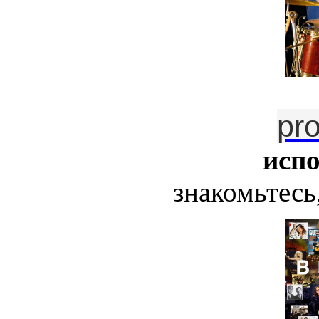
pr
исп
знакомьтесь,