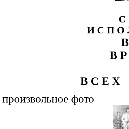
С 
И С П О 
В
В Р
В С Е Х 
произвольное фото