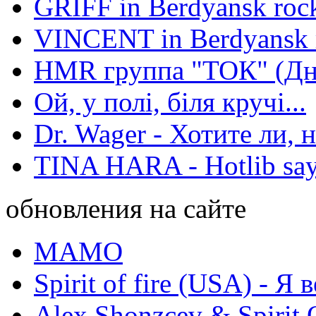
GRIFF in Berdyansk rock
VINCENT in Berdyansk r
HMR группа "ТОК" (Дн
Ой, у полі, біля кручі...
Dr. Wager - Хотите ли, 
TINA HARA - Hotlib say
обновления на сайте
МАМО
Spirit of fire (USA) - Я 
Alex Shonzcev & Spirit 