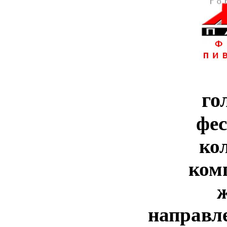
го
фе
ко
ком
направл