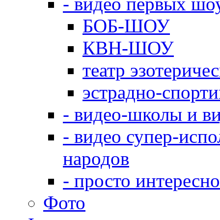
- видео первых шо
БОБ-ШОУ
КВН-ШОУ
театр эзотериче
эстрадно-спорт
- видео-школы и в
- видео супер-испо
народов
- просто интересно
Фото