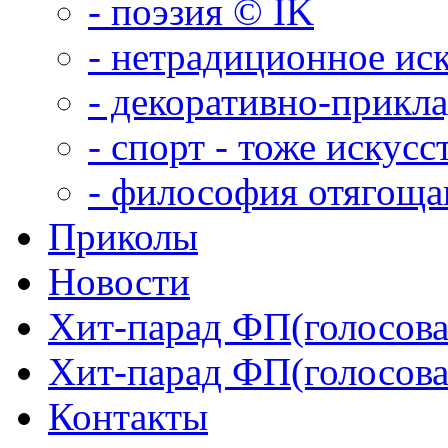
- поэзия © IK
- нетрадиционное ис
- декоративно-прикл
- спорт - тоже искусс
- философия отягощ
Приколы
Новости
Хит-парад ФП(голосован
Хит-парад ФП(голосован
Контакты